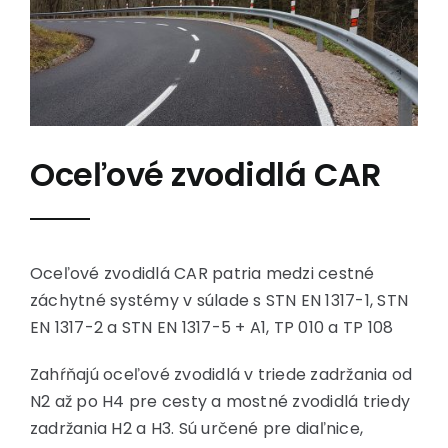
Oceľové zvodidlá CAR
Oceľové zvodidlá CAR patria medzi cestné
záchytné systémy v súlade s STN EN 1317-1, STN
EN 1317-2 a STN EN 1317-5 + A1, TP 010 a TP 108
Zahŕňajú oceľové zvodidlá v triede zadržania od
N2 až po H4 pre cesty a mostné zvodidlá triedy
zadržania H2 a H3. Sú určené pre diaľnice,